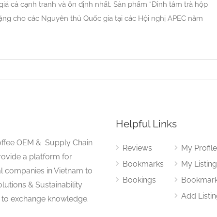
giá cả cạnh tranh và ổn định nhất. Sản phẩm “Đinh tâm trà hộp
tặng cho các Nguyên thủ Quốc gia tại các Hội nghị APEC năm
Helpful Links
 Coffee OEM & Supply Chain
Reviews
My Profil
rovide a platform for
Bookmarks
My Listin
al companies in Vietnam to
Bookings
Bookmar
lutions & Sustainability
Add Listi
 to exchange knowledge.