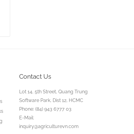
Contact Us
e
Lot 14, 5th Street, Quang Trung
Software Park, Dist 12, HCMC
gs
Phone: (84) 943 6777 03
ks
E-Mail:
ng
inquiry@agriculturevn.com