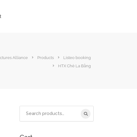
t
tures Alliance
Products
Listeo booking
HTX Chè La Bằng