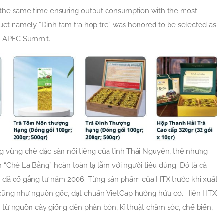
t the same time ensuring output consumption with the most
duct namely “Dinh tam tra hop tre” was honored to be selected as
017 APEC Summit.
g vùng chè đặc sản nổi tiếng của tỉnh Thái Nguyên, thế nhưng
n “Chè La Bằng” hoàn toàn lạ lẫm với người tiêu dùng. Đó là cả
 đã cố gắng từ năm 2006. Từng sản phẩm của HTX trước khi xuấ
 cũng như nguồn gốc, đạt chuẩn VietGap hướng hữu cơ. Hiện HTX
đa từ nguồn cây giống đến phân bón, kĩ thuật chăm sóc, chế biến,