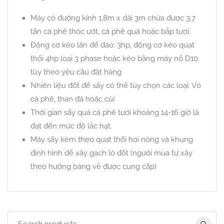
Máy có đường kính 1.8m x dài 3m chứa được 3,7
tấn cà phê thóc ướt, cà phê quả hoặc bắp tươi.
Động cơ kéo lăn để đảo: 3hp, động cơ kéo quạt
thổi 4hp loại 3 phase hoặc kéo bằng máy nổ D10
tùy theo yêu cầu đặt hàng
Nhiên liệu đốt để sấy có thể tùy chọn các loại: Vỏ
cà phê, than đá hoặc củi
Thời gian sấy quả cà phê tươi khoảng 14-16 giờ là
đạt đến mức độ lắc hạt.
Máy sấy kèm theo quạt thổi hơi nóng và khung
định hình để xây gạch lò đốt (người mua tự xây
theo hướng bảng vẽ được cung cấp)