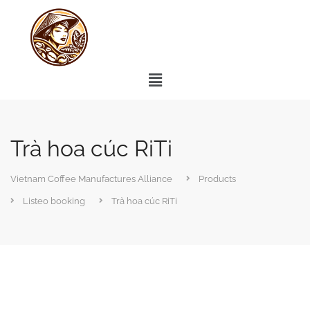
Trà hoa cúc RiTi
Vietnam Coffee Manufactures Alliance
Products
Listeo booking
Trà hoa cúc RiTi